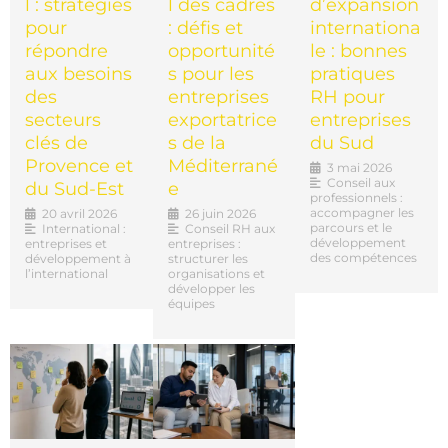
l : stratégies
l des cadres
d’expansion
pour
: défis et
internationa
répondre
opportunité
le : bonnes
aux besoins
s pour les
pratiques
des
entreprises
RH pour
secteurs
exportatrice
entreprises
clés de
s de la
du Sud
Provence et
Méditerrané
3 mai 2026
Conseil aux
du Sud-Est
e
professionnels :
accompagner les
20 avril 2026
26 juin 2026
parcours et le
International :
Conseil RH aux
développement
entreprises et
entreprises :
des compétences
développement à
structurer les
l’international
organisations et
développer les
équipes