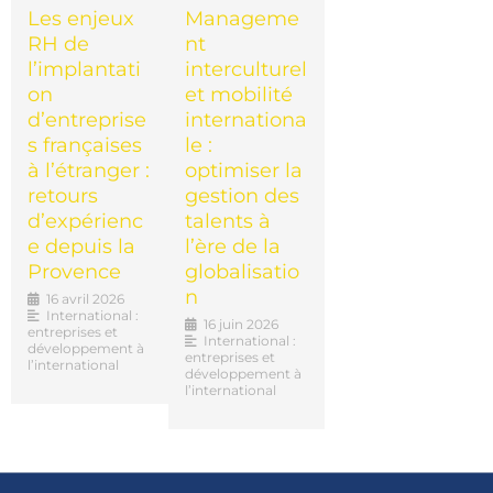
Les enjeux
Manageme
RH de
nt
l’implantati
interculturel
on
et mobilité
d’entreprise
internationa
s françaises
le :
à l’étranger :
optimiser la
retours
gestion des
d’expérienc
talents à
e depuis la
l’ère de la
Provence
globalisatio
n
16 avril 2026
International :
16 juin 2026
entreprises et
International :
développement à
entreprises et
l’international
développement à
l’international