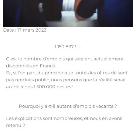
Date : 17 mars 2023
1 150 837 ! ….
C’est le nombre d’emplois qui seraient actuellement
disponibles en France.
Et, si l’on part du principe que toutes les offres de sont
pas rendues public, nous pensons que la réalité serait
au-delà des 1 500 000 postes !
Pourquoi y a-t-il autant d’emplois vacants ?
Les explications sont nombreuses, et nous en avons
retenu 2 :