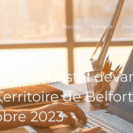
Accueil
À propos
Solu
dolph Castel devan
erritoire de Belfort
obre 2023