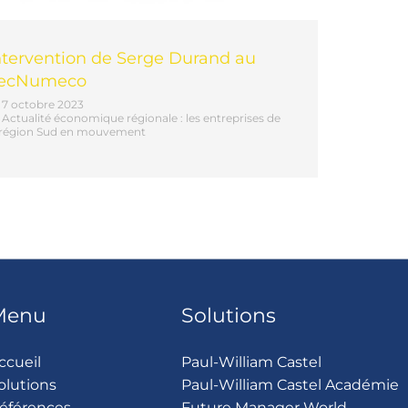
ntervention de Serge Durand au
ecNumeco
7 octobre 2023
Actualité économique régionale : les entreprises de
 région Sud en mouvement
Menu
Solutions
ccueil
Paul-William Castel
olutions
Paul-William Castel Académie
éférences
Future Manager World