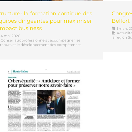
tructurer la formation continue des
Congrè
quipes dirigeantes pour maximiser
Belfort
’impact business
1 mars 2
Actualit
4 mai 2026
la région 
Conseil aux professionnels : accompagner les
rcours et le développement des compétences