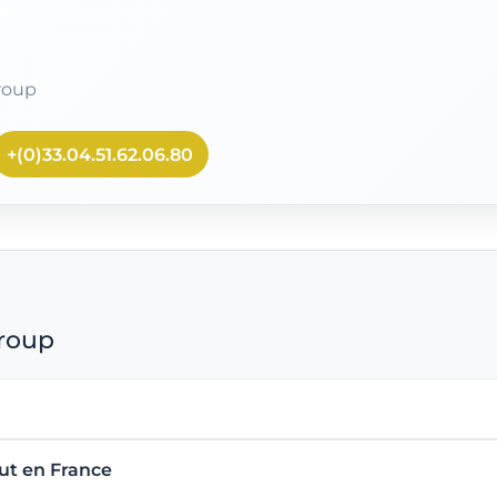
roup
+(0)33.04.51.62.06.80
Group
ut en France