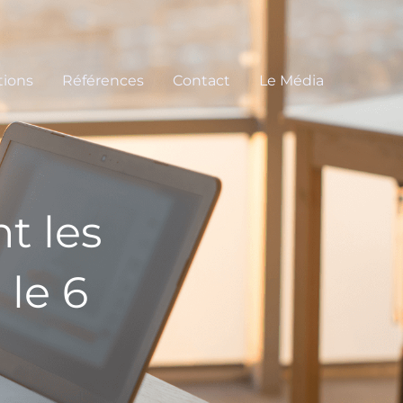
tions
Références
Contact
Le Média
t les
 le 6