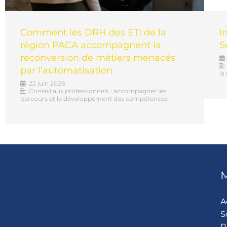
Comment les DRH des ETI de la
I
région PACA accompagnent la
S
reconversion de métiers menacés
par l’automatisation
la
22 juin 2026
Conseil aux professionnels : accompagner les
parcours et le développement des compétences
A
S
R