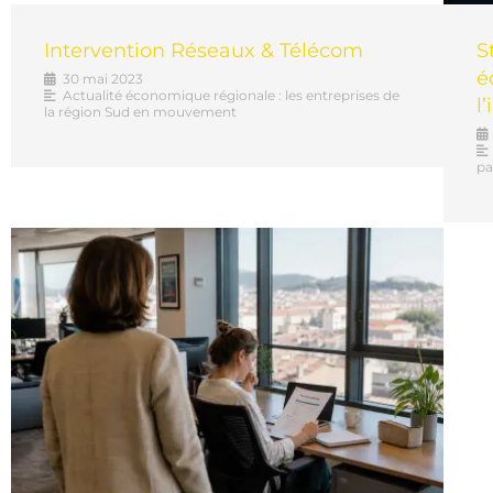
Intervention Réseaux & Télécom
S
é
30 mai 2023
Actualité économique régionale : les entreprises de
l
la région Sud en mouvement
pa