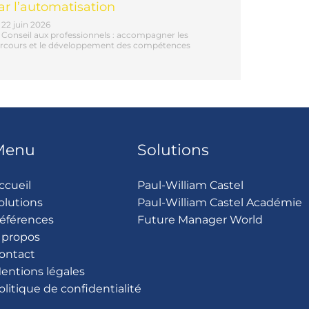
ar l’automatisation
22 juin 2026
Conseil aux professionnels : accompagner les
rcours et le développement des compétences
Menu
Solutions
ccueil
Paul-William Castel
olutions
Paul-William Castel Académie
éférences
Future Manager World
 propos
ontact
entions légales
olitique de confidentialité