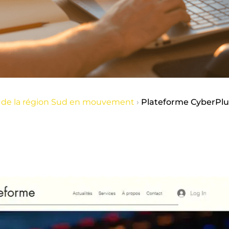
es de la région Sud en mouvement
›
Plateforme CyberPlu