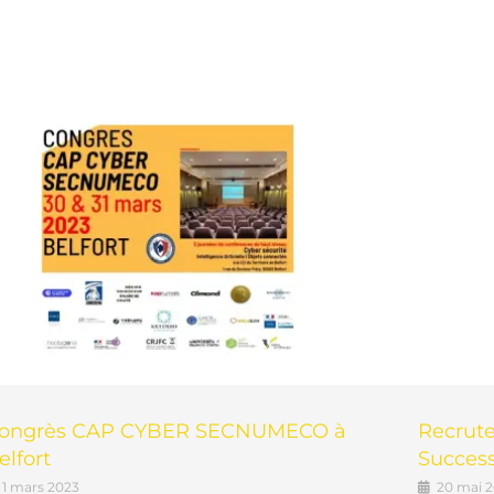
ongrès CAP CYBER SECNUMECO à
Recrut
elfort
Success
1 mars 2023
20 mai 