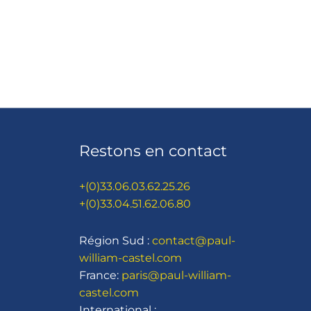
Restons en contact
+(0)33.06.03.62.25.26
+(0)33.04.51.62.06.80
Région Sud :
contact@paul-
william-castel.com
France:
paris@paul-william-
castel.com
International :