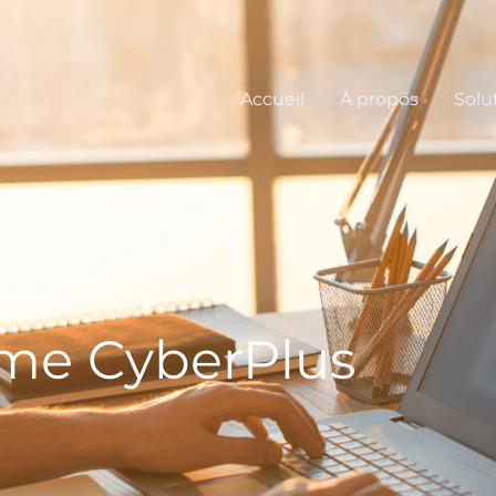
Accueil
À propos
Solu
rme CyberPlus