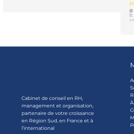
p
pa
A
S
R
Cabinet de conseil en RH,
À
management et organisation,
C
partenaire de votre croissance
M
en Région Sud, en France et à
P
l’international