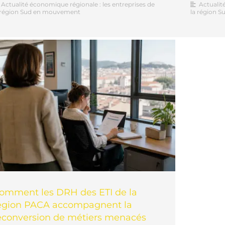
Actualité économique régionale : les entreprises de
Actualit
 région Sud en mouvement
la région 
omment les DRH des ETI de la
égion PACA accompagnent la
econversion de métiers menacés