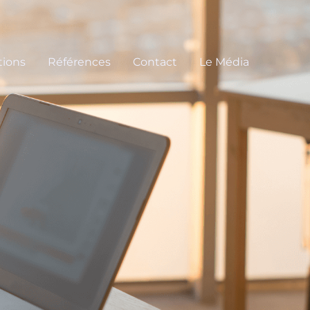
tions
Références
Contact
Le Média